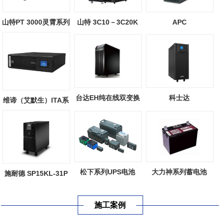
山特 3C10－3C20K
山特PT 3000灵霄系列
APC
UPS
SURT10000UXICH
科士达
台达EH纯在线双变换
维谛（艾默生）ITA系
ups（YDC9300系
三进单出系列
列UHA3R-03...
列）
松下系列UPS电池
大力神系列蓄电池
施耐德 SP15KL-31P
施工案例